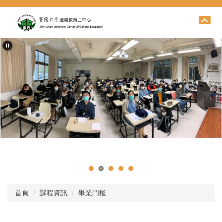
跳
到
主
要
內
容
區
首頁
課程資訊
畢業門檻