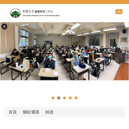
跳
到
主
要
內
容
區
首頁
關於通識
師資