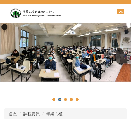
跳
到
主
要
內
容
區
首頁
課程資訊
畢業門檻