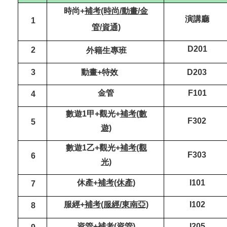
時尚+
補考(時尚/動畫/金
演講廳
1
管/資通)
D201
2
外籍生專班
3
動畫+特效
D203
金管
F101
4
數遊1甲+觀光+
補考(數
F302
5
遊)
數遊1乙+觀光+
補考(觀
F303
6
光)
休產+
補考(休產)
I101
7
服經+
補考(服經/東南亞)
I102
8
資管+
補考(資管)
I205