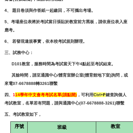
4、 題目卷須與作答紙一起繳回，不可攜出考場。
5、考場座位表將於考試當日張貼於教室前方黑板，請依座位表入座
應考。
6、
若發現違規事實，依本校考試規則辦理。
三、試務中心：
D101教室，服務時間為考試當天下午4點起至考試結束。
其餘時間，請至通識中心/體育室辦公室(體育館地下室)詢問，或
來電07-6678888轉3261聯繫
四、
1
14學年中文會考考試名單(請點開)
，可利用
Ctrl+
F
鍵查詢個人
考試教室，名單若有問題，請與通識中心(07-6678888-3261)聯繫
五、考試教室如下，
序號
教室
班級