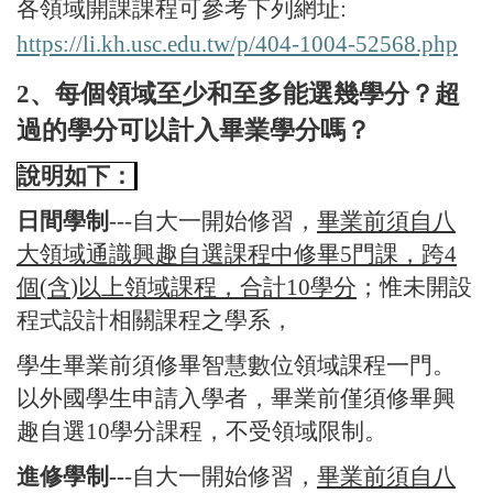
各領域開課課程可參考下列網址
:
https://li.kh.usc.edu.tw/p/404-1004-52568.php
2、每個領域至少和至多能選幾學分？超
過的學分可以計入畢業學分嗎？
說明如下：
日間學制
---
自大一開始修習，
畢業前須自八
大領域通識興趣自選課程中修畢
5
門課，跨
4
個
(
含
)
以上領域課程，合計
10
學分
；惟未開設
程式設計相關課程之學系，
學生畢業前須修畢智慧數位領域課程一門。
以外國學生申請入學者，畢業前僅須修畢興
趣自選
10
學分課程，不受領域限制。
進修學制
--
-
自大一開始修習，
畢業前須自八