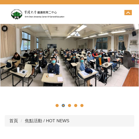
跳
到
主
要
內
容
區
首頁
焦點活動 / HOT NEWS