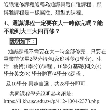
通識選修課程通稱為通識興選自選課程，跟
博雅課程是一樣屬性、類型的課程。
4、通識課程一定要在大一時修完嗎？能
不能到大三大四再修？
說明如下：
通識課程不需要在大一時全部修完，只要在
畢業前修畢
2
學分特色
(
家庭科學
(1
學分
)
、生
活
藝術
(1
學分
))
課程，
16
學分基礎
(
國文
(4)
學分英文
(8)
學分體育
(4
學分
))
課程，
及
10
學分
興趣自選，共
28
學分即可。
共同課程學分說明參考網址
:
https://li.kh.usc.edu.tw/p/412-1004-2373.php