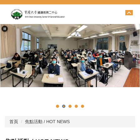
跳
到
主
要
內
容
區
首頁
焦點活動 / HOT NEWS