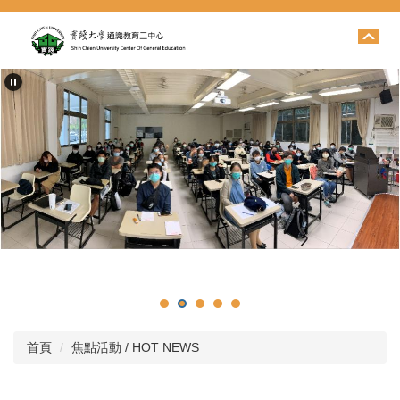
跳
到
主
要
內
容
區
首頁
焦點活動 / HOT NEWS