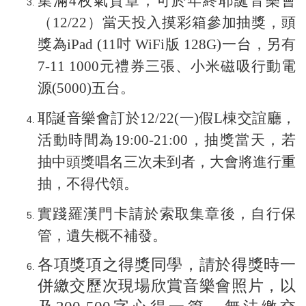
集滿
4
枚氣質章，可於年終耶誕音樂會
（
12/22
）當天投入摸彩箱參加抽獎，頭
獎為
iPad (11
吋
WiFi
版
128G)
一台，另有
7-11 1000
元禮券三張、小米磁吸行動電
源
(5000)
五台。
耶誕音樂會訂於
12/22(
一
)
假
L
棟交誼廳，
活動時間為
19:00-21:00
，抽獎當天，若
抽中頭獎唱名三次未到者，大會將進行重
抽，不得代領。
實踐羅漢門卡請於索取集章後，自行保
管，遺失概不補發。
各項獎項之得獎同學，請於得獎時一
併繳交歷次現場欣賞音樂會照片，以