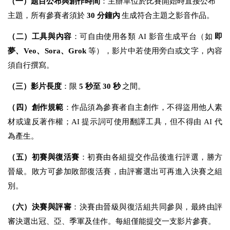
（一）題目公布與創作時間
：主辦單位於比賽開始時直接公布
主題，所有參賽者須於
30
分鐘內
生成符合主題之影音作品。
（二）工具與內容
：可自由使用各類
AI
影音生成平台（如
即
夢、
Veo
、
Sora
、
Grok
等），影片中若使用旁白或文字，內容
須自行撰寫。
（三）影片長度
：限
5
秒至
30
秒
之間。
（四）創作規範
：作品須為參賽者自主創作，不得盜用他人素
材或違反著作權；
AI
提示詞可使用翻譯工具，但不得由
AI
代
為產生。
（五）初賽與復活賽
：初賽由各組提交作品後進行評選，勝方
晉級。敗方可參加敗部復活賽，由評審選出可再進入決賽之組
別。
（六）決賽與評審
：決賽由晉級與復活組共同參與，最終由評
審決選出冠、亞、季軍及佳作。每組僅能提交一支影片參賽。