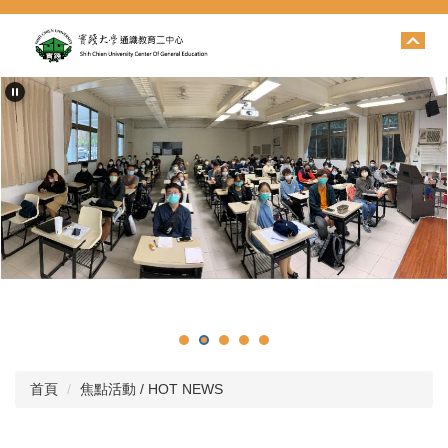
跳
到
主
要
內
容
區
首頁
焦點活動 / HOT NEWS