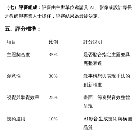
（七）評審組成
：評審由主辦單位邀請具
AI
、影像或設計專長
之教師與專業人士擔任，評審結果為最終決定。
五、評分標準：
項目
比例
評分說明
主題契合度
35%
是否貼合指定主題並具
完整表達
創意性
30%
敘事構想與表現手法的
創新程度
視覺與聽覺效果
25%
畫面、節奏與音效整體
呈現
技術運用
10%
AI
影音生成技術與構圖
品質