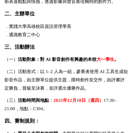
術表達觀點與情感，透過影像與聲音展現獨特的創作力。
二、主辦單位
．實踐大學高雄校區資訊管理學系
．通識教育二中心
三、活動辦法
（一）
活動對象：對
AI
影音創作有興趣的本校
大一學生
。
（二）活動形式：以
1–2
人為一組，參賽者使用
AI
工具生成短
影音作品，由主辦單位提供主題，限時創作並交件，由評審評
定勝負，晉級至決賽，並評選出優勝作品。
（三）
活動時間與地點
：
2025
年
12
月
18
日（週四）
17:30–
21:00
，地點：
C304
。
四、賽制規則：