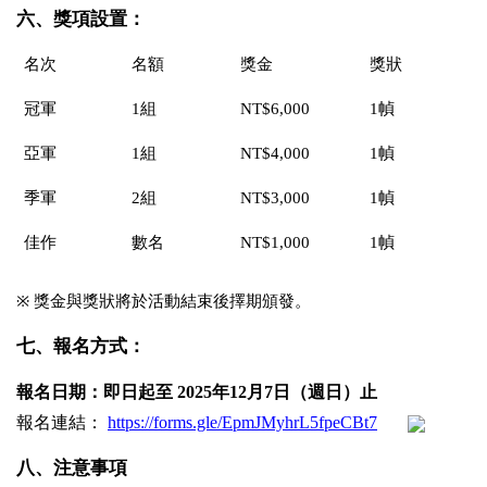
六、獎項設置：
名次
名額
獎金
獎狀
冠軍
1
組
NT$
6
,000
1
幀
亞軍
1
組
NT$4,000
1
幀
季軍
2
組
NT$3,000
1
幀
佳作
數名
NT$1,000
1
幀
※
獎金與獎狀將於活動結束後擇期頒發。
七、報名方式：
報名日期：即日起至
2025
年
12
月
7
日（週日）止
報名連結：
https://forms.gle/EpmJMyhrL5fpeCBt7
八、注意事項