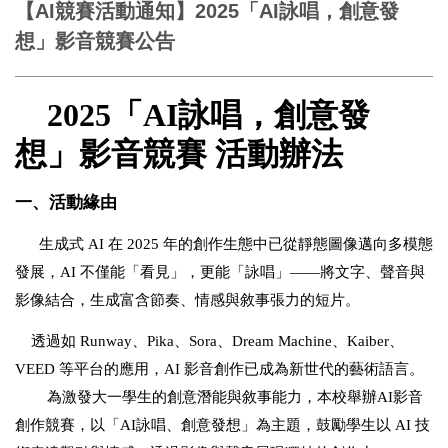
【AI競賽活動通知】2025「AI詠唱，創意發
想」影音競賽公告
2025
「
AI
詠唱，創意發
想
」
影音競賽
活動辦法
一、活動緣由
生成式
AI
在
2025
年的創作生態中已從靜態圖像邁向多模態
發展，
AI
不僅能「看見」，更能「詠唱」
——
將文字、聲音與
影像結合，生成富含節奏、情感與敘事張力的短片。
透過如
Runway
、
Pika
、
Sora
、
Dream Machine
、
Kaiber
、
VEED
等平台的應用，
AI
影音創作已成為新世代的藝術語言。
為激發大一學生的創意潛能與敘事能力，本校舉辦
AI
影音
創作競賽，以「
AI
詠唱、創意發想」為主題，鼓勵學生以
AI
技