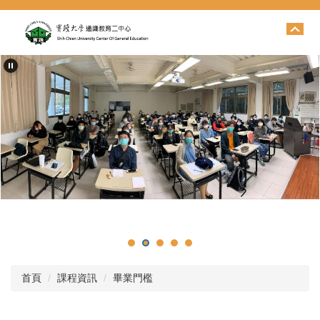
跳
到
主
要
內
容
區
首頁
課程資訊
畢業門檻